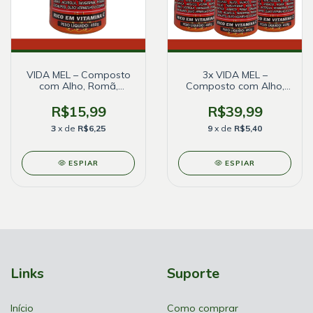
VIDA MEL – Composto
3x VIDA MEL –
com Alho, Romã,
Composto com Alho,
Acerola e Gengibre –
Romã, Acerola e
450 g
Gengibre – 450 g
R$15,99
R$39,99
3
x de
R$6,25
9
x de
R$5,40
ESPIAR
ESPIAR
Links
Suporte
Início
Como comprar